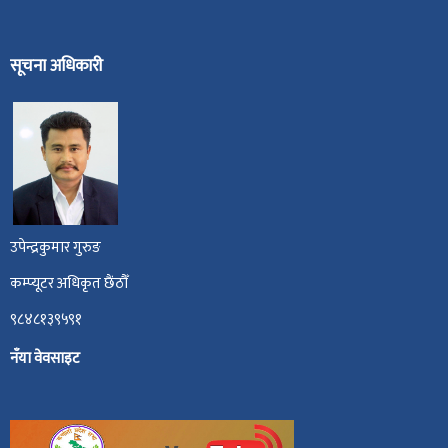
सूचना अधिकारी
उपेन्द्रकुमार गुरुङ
कम्प्यूटर अधिकृत छैंठौँ
९८४८१३९५९१
नँया वेवसाइट