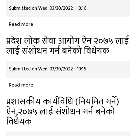
तथा
Submitted on
Wed, 03/30/2022 - 13:16
सेवाका
सर्त
Read more
about
सम्बन्धी
प्रदेश
ऐन
प्रदेश लोक सेवा आयोग ऐन २०७५ लाई
लोक
२०७५
लाई संशोधन गर्न बनेको विधेयक
सेवा
लाई
आयोगका
संशोधन
पदाधिकारीको
Submitted on
Wed, 03/30/2022 - 13:15
गर्न
पारीश्रमिक
बनेको
सेवाका
Read more
about
विधेयक
सर्त
प्रदेश
प्रशासकीय कार्यविधि (नियमित गर्ने)
र
लोक
ऐन,२०७५ लाई संशोधन गर्न बनेको
सुविधा
सेवा
सम्वन्धमा
विधेयक
आयोग
व्यवस्था
ऐन
गर्न