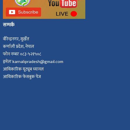
सम्पर्क
वीरेन्द्रनगर, सुर्खेत
कर्णाली प्रदेश, नेपाल
फोन नम्बरः ०८३-५२१५०८
इमेलः karnalipradesh@gmail.com
आधिकारिक यूट्यूब च्यानल
आधिकारिक फेसबुक पेज