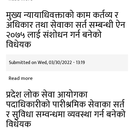
व्यवस्था
कर्णाली
मुख्य न्यायाधिवक्ताको काम कर्तव्य र
गर्न
प्रदेश
बनेको
अधिकार तथा सेवाका सर्त सम्बन्धी ऐन
निजामती
विधेयक
२०७५ लाई संशोधन गर्न बनेको
सेवाको
गठन,
विधेयक
सञ्चालन
र
Submitted on
Wed, 03/30/2022 - 13:19
सेवाका
सर्त
Read more
about
सम्बन्धका
मुख्य
व्यवस्था
प्रदेश लोक सेवा आयोगका
न्यायाधिवक्ताको
गर्न
पदाधिकारीको पारीश्रमिक सेवाका सर्त
काम
बनेको
र सुविधा सम्वन्धमा व्यवस्था गर्न बनेको
कर्तव्य
विधेयक
र
विधेयक
अधिकार