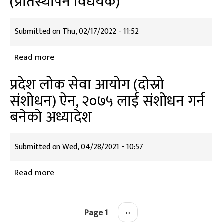
(प्रतिस्थापन विधेयक)
पारिश्रमिक,
सेवाका
Submitted on
Thu, 02/17/2022 - 11:52
शर्त
र
Read more
about
सुविधा
प्रदेश
प्रदेश लोक सेवा आयोग (दोस्रो
सम्बन्धी
लोकसेवा
व्यवस्था
संशोधन) ऐन, २०७५ लाई संशोधन गर्न
आयोग
गर्न
बनेको अध्यादेश
ऐन,
बनेको
२०७५
विधेयक
लाई
Submitted on
Wed, 04/28/2021 - 10:57
(प्रतिस्थापन
संशोधन
विधेयक)
गर्न
Read more
about
बनेको
प्रदेश
विधेयक
लोक
Pagination
(प्रतिस्थापन
Page 1
Next
››
सेवा