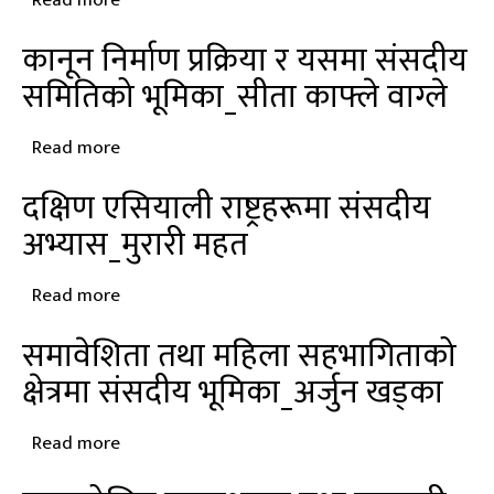
Read more
about
भूमिका_नारायणप्रसाद
कानून
ढकाल
कानून निर्माण प्रक्रिया र यसमा संसदीय
निर्माणमा
समितिको भूमिका_सीता काफ्ले वाग्ले
लग्रोलिङ्गको
अवधारणा
Read more
about
र
कानून
अभ्यास_लक्ष्मण
दक्षिण एसियाली राष्ट्रहरूमा संसदीय
निर्माण
अर्याल
अभ्यास_मुरारी महत
प्रक्रिया
र
Read more
about
यसमा
दक्षिण
संसदीय
समावेशिता तथा महिला सहभागिताको
एसियाली
समितिको
क्षेत्रमा संसदीय भूमिका_अर्जुन खड्का
राष्ट्रहरूमा
भूमिका_सीता
संसदीय
काफ्ले
Read more
about
अभ्यास_मुरारी
वाग्ले
समावेशिता
महत