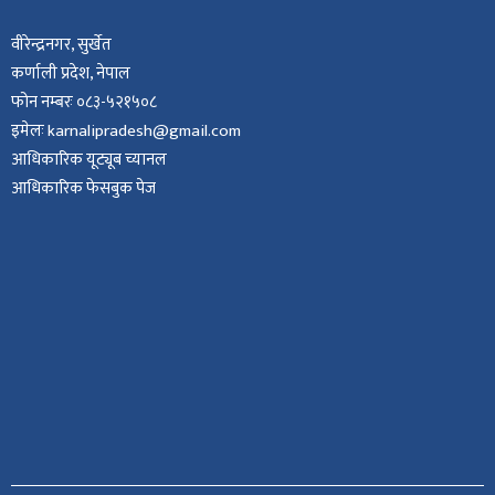
वीरेन्द्रनगर, सुर्खेत
कर्णाली प्रदेश, नेपाल
फोन नम्बरः ०८३-५२१५०८
इमेलः karnalipradesh@gmail.com
आधिकारिक यूट्यूब च्यानल
आधिकारिक फेसबुक पेज