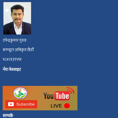
उपेन्द्रकुमार गुरुङ
कम्प्यूटर अधिकृत छैंठौँ
९८४८१३९५९१
नँया वेवसाइट
सम्पर्क