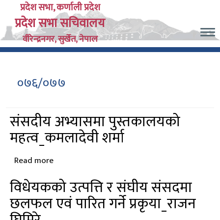
Skip
प्रदेश सभा, कर्णाली प्रदेश
प्रदेश सभा सचिवालय
to
main
वीरेन्द्रनगर, सुर्खेत, नेपाल
content
०७६/०७७
संसदीय अभ्यासमा पुस्तकालयको
महत्व_कमलादेवी शर्मा
Read more
about
संसदीय
विधेयकको उत्पत्ति र संघीय संसदमा
अभ्यासमा
छलफल एवं पारित गर्ने प्रकृया_राजन
पुस्तकालयको
महत्व_कमलादेवी