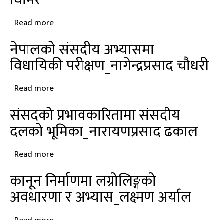
घिमिरे
शर्मा
Read more
about
विधेयकको
नेपालको संसदीय अभ्यासमा
उत्पत्ति
विधायिकी परीक्षण_नागेन्द्रप्रसाद चौधरी
र
संघीय
Read more
about
संसदमा
नेपालको
छलफल
संसदको प्रभावकारितामा संसदीय
संसदीय
एवं
दलको भूमिका_नारायणप्रसाद ढकाल
अभ्यासमा
पारित
विधायिकी
गर्ने
Read more
about
परीक्षण_नागेन्द्रप्रसाद
प्रकृया_राजन
संसदको
चौधरी
घिमिरे
कानून निर्माणमा लग्रोलिङ्गको
प्रभावकारितामा
अवधारणा र अभ्यास_लक्ष्मण अर्याल
संसदीय
दलको