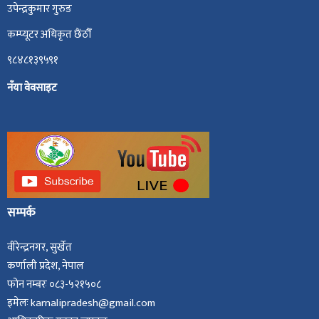
उपेन्द्रकुमार गुरुङ
कम्प्यूटर अधिकृत छैंठौँ
९८४८१३९५९१
नँया वेवसाइट
सम्पर्क
वीरेन्द्रनगर, सुर्खेत
कर्णाली प्रदेश, नेपाल
फोन नम्बरः ०८३-५२१५०८
इमेलः karnalipradesh@gmail.com