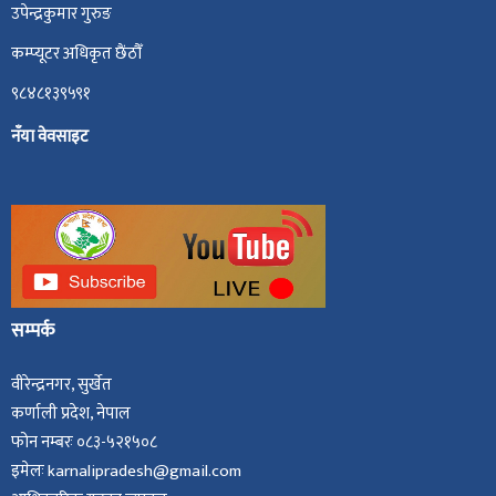
उपेन्द्रकुमार गुरुङ
कम्प्यूटर अधिकृत छैंठौँ
९८४८१३९५९१
नँया वेवसाइट
सम्पर्क
वीरेन्द्रनगर, सुर्खेत
कर्णाली प्रदेश, नेपाल
फोन नम्बरः ०८३-५२१५०८
इमेलः karnalipradesh@gmail.com