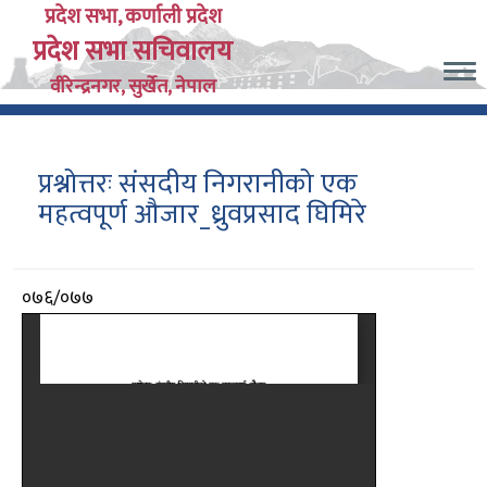
Skip
प्रदेश सभा, कर्णाली प्रदेश
प्रदेश सभा सचिवालय
to
main
वीरेन्द्रनगर, सुर्खेत, नेपाल
content
प्रश्नोत्तरः संसदीय निगरानीको एक
महत्वपूर्ण औजार_ध्रुवप्रसाद घिमिरे
आर्थिक
०७६/०७७
वर्ष
दस्तावेज