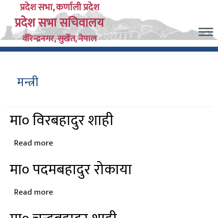
Skip
प्रदेश सभा, कर्णाली प्रदेश
प्रदेश सभा सचिवालय
to
main
वीरेन्द्रनगर, सुर्खेत, नेपाल
content
मन्त्री
मा० विरबहादुर शाही
Read more
about
मा०
मा० पदमबहादुर रोकाया
विरबहादुर
शाही
Read more
about
मा०