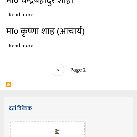
मा० चन्द्रबहादुर शाही
पदमबहादुर
रोकाया
Read more
about
मा०
मा० कृष्णा शाह (आचार्य)
चन्द्रबहादुर
शाही
Read more
about
मा०
कृष्णा
Pagination
Previous
‹‹
Page 2
शाह
page
(आचार्य)
दर्ता विधेयक