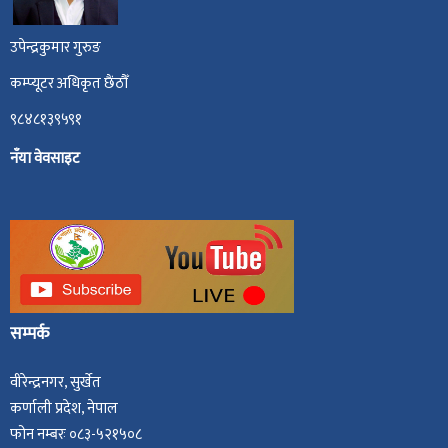
उपेन्द्रकुमार गुरुङ
कम्प्यूटर अधिकृत छैंठौँ
९८४८१३९५९१
नँया वेवसाइट
सम्पर्क
वीरेन्द्रनगर, सुर्खेत
कर्णाली प्रदेश, नेपाल
फोन नम्बरः ०८३-५२१५०८