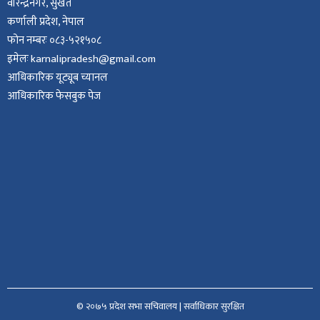
वीरेन्द्रनगर, सुर्खेत
कर्णाली प्रदेश, नेपाल
फोन नम्बरः ०८३-५२१५०८
इमेलः karnalipradesh@gmail.com
आधिकारिक यूट्यूब च्यानल
आधिकारिक फेसबुक पेज
© २०७५ प्रदेश सभा सचिवालय | सर्वाधिकार सुरक्षित