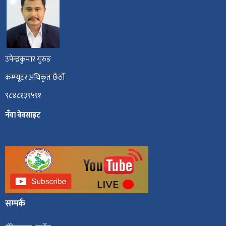
उपेन्द्रकुमार गुरुङ
कम्प्यूटर अधिकृत छैंठौँ
९८४८१३९५९१
नँया वेवसाइट
सम्पर्क