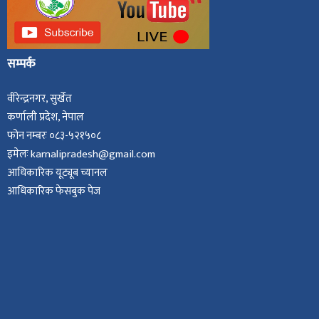
सम्पर्क
वीरेन्द्रनगर, सुर्खेत
कर्णाली प्रदेश, नेपाल
फोन नम्बरः ०८३-५२१५०८
इमेलः karnalipradesh@gmail.com
आधिकारिक यूट्यूब च्यानल
आधिकारिक फेसबुक पेज