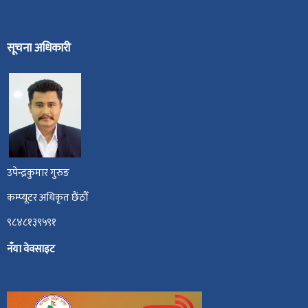
सूचना अधिकारी
उपेन्द्रकुमार गुरुङ
कम्प्यूटर अधिकृत छैंठौँ
९८४८१३९५९१
नँया वेवसाइट