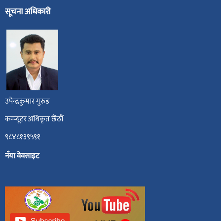
सूचना अधिकारी
उपेन्द्रकुमार गुरुङ
कम्प्यूटर अधिकृत छैंठौँ
९८४८१३९५९१
नँया वेवसाइट