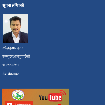
सूचना अधिकारी
उपेन्द्रकुमार गुरुङ
कम्प्यूटर अधिकृत छैंठौँ
९८४८१३९५९१
नँया वेवसाइट