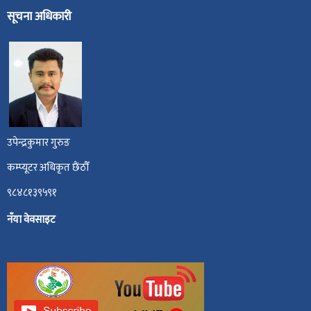
सूचना अधिकारी
उपेन्द्रकुमार गुरुङ
कम्प्यूटर अधिकृत छैंठौँ
९८४८१३९५९१
नँया वेवसाइट