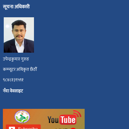
सूचना अधिकारी
उपेन्द्रकुमार गुरुङ
कम्प्यूटर अधिकृत छैंठौँ
९८४८१३९५९१
नँया वेवसाइट