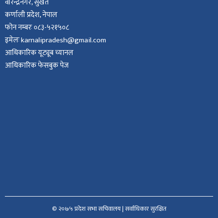
वीरेन्द्रनगर, सुर्खेत
कर्णाली प्रदेश, नेपाल
फोन नम्बरः ०८३-५२१५०८
इमेलः karnalipradesh@gmail.com
आधिकारिक यूट्यूब च्यानल
आधिकारिक फेसबुक पेज
© २०७५ प्रदेश सभा सचिवालय | सर्वाधिकार सुरक्षित