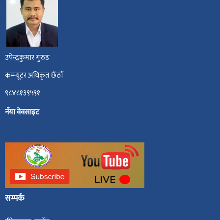
उपेन्द्रकुमार गुरुङ
कम्प्यूटर अधिकृत छैंठौँ
९८४८१३९५९१
नँया वेवसाइट
सम्पर्क