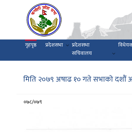
Skip
to
main
content
Main
गृहपृष्ठ
प्रदेशसभा
प्रदेशसभा
विधेय
navigation
सचिवालय
मिति २०७९ अषाढ १० गते सभाको दशौं अध
आर्थिक
०७८/०७९
वर्ष