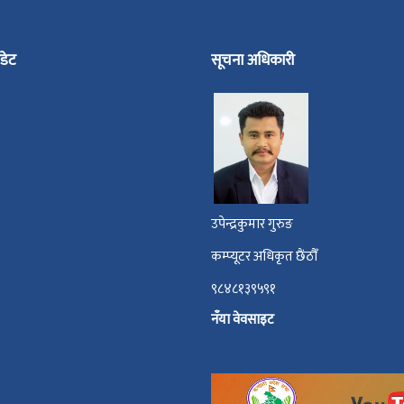
डेट
सूचना अधिकारी
उपेन्द्रकुमार गुरुङ
कम्प्यूटर अधिकृत छैंठौँ
९८४८१३९५९१
नँया वेवसाइट