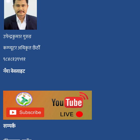
उपेन्द्रकुमार गुरुङ
कम्प्यूटर अधिकृत छैंठौँ
९८४८१३९५९१
नँया वेवसाइट
सम्पर्क