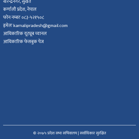
वीरेन्द्रनगर, सुर्खेत
कर्णाली प्रदेश, नेपाल
फोन नम्बरः ०८३-५२१५०८
इमेलः karnalipradesh@gmail.com
आधिकारिक यूट्यूब च्यानल
आधिकारिक फेसबुक पेज
© २०७५ प्रदेश सभा सचिवालय | सर्वाधिकार सुरक्षित