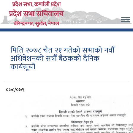
Skip
प्रदेश सभा, कर्णाली प्रदेश
प्रदेश सभा सचिवालय
to
main
वीरेन्द्रनगर, सुर्खेत, नेपाल
content
मिति २०७८ चैत २१ गतेको सभाको नवौँ
अधिवेशनको सत्रौँ बैठकको दैनिक
कार्यसूची
आर्थिक
०७८/०७९
वर्ष