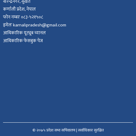
वीरेन्द्रनगर, सुर्खेत
कर्णाली प्रदेश, नेपाल
फोन नम्बरः ०८३-५२१५०८
इमेलः karnalipradesh@gmail.com
आधिकारिक यूट्यूब च्यानल
आधिकारिक फेसबुक पेज
© २०७५ प्रदेश सभा सचिवालय | सर्वाधिकार सुरक्षित