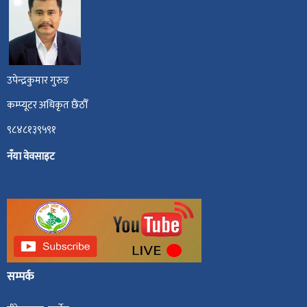
उपेन्द्रकुमार गुरुङ
कम्प्यूटर अधिकृत छैंठौँ
९८४८१३९५९१
नँया वेवसाइट
सम्पर्क