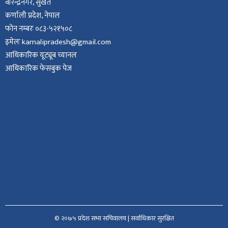
वीरेन्द्रनगर, सुर्खेत
कर्णाली प्रदेश, नेपाल
फोन नम्बरः ०८३-५२१५०८
इमेलः karnalipradesh@gmail.com
आधिकारिक यूट्यूब च्यानल
आधिकारिक फेसबुक पेज
© २०७५ प्रदेश सभा सचिवालय | सर्वाधिकार सुरक्षित