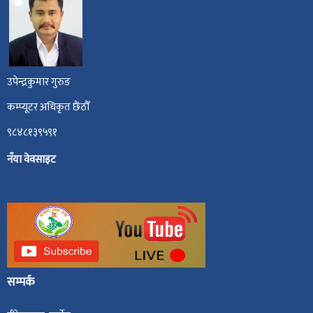
उपेन्द्रकुमार गुरुङ
कम्प्यूटर अधिकृत छैंठौँ
९८४८१३९५९१
नँया वेवसाइट
सम्पर्क