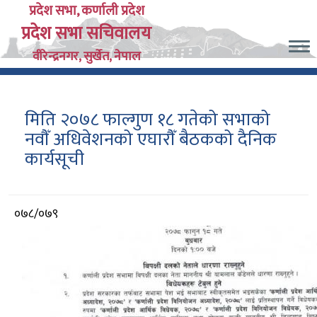
Skip
प्रदेश सभा, कर्णाली प्रदेश
प्रदेश सभा सचिवालय
to
main
वीरेन्द्रनगर, सुर्खेत, नेपाल
content
मिति २०७८ फाल्गुण १८ गतेको सभाको
नवौँ अधिवेशनको एघारौँ बैठकको दैनिक
कार्यसूची
आर्थिक
०७८/०७९
वर्ष