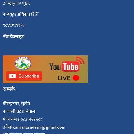
उपेन्द्रकुमार गुरुङ
कम्प्यूटर अधिकृत छैंठौँ
९८४८१३९५९१
नँया वेवसाइट
सम्पर्क
वीरेन्द्रनगर, सुर्खेत
कर्णाली प्रदेश, नेपाल
फोन नम्बरः ०८३-५२१५०८
इमेलः karnalipradesh@gmail.com