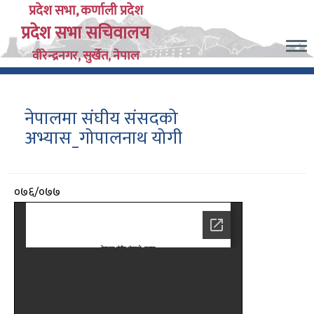
Skip
प्रदेश सभा, कर्णाली प्रदेश
प्रदेश सभा सचिवालय
to
main
वीरेन्द्रनगर, सुर्खेत, नेपाल
content
नेपालमा संघीय संसदको
अभ्यास_गोपालनाथ योगी
आर्थिक
०७६/०७७
वर्ष
दस्तावेज