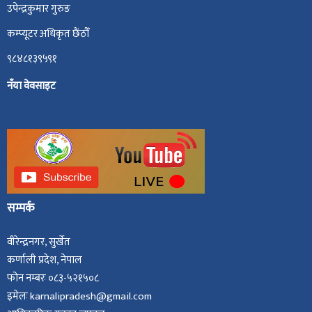
उपेन्द्रकुमार गुरुङ
कम्प्यूटर अधिकृत छैंठौँ
९८४८१३९५९१
नँया वेवसाइट
सम्पर्क
वीरेन्द्रनगर, सुर्खेत
कर्णाली प्रदेश, नेपाल
फोन नम्बरः ०८३-५२१५०८
इमेलः karnalipradesh@gmail.com