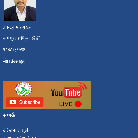
उपेन्द्रकुमार गुरुङ
कम्प्यूटर अधिकृत छैंठौँ
९८४८१३९५९१
नँया वेवसाइट
सम्पर्क
वीरेन्द्रनगर, सुर्खेत