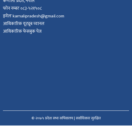
कर्णाली प्रदेश, नेपाल
फोन नम्बरः ०८३-५२१५०८
इमेलः karnalipradesh@gmail.com
आधिकारिक यूट्यूब च्यानल
आधिकारिक फेसबुक पेज
© २०७५ प्रदेश सभा सचिवालय | सर्वाधिकार सुरक्षित