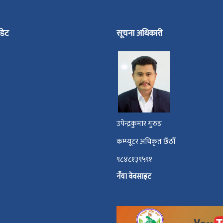
डेट
सूचना अधिकारी
उपेन्द्रकुमार गुरुङ
कम्प्यूटर अधिकृत छैंठौँ
९८४८१३९५९१
नँया वेवसाइट