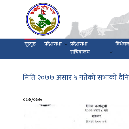
Skip
to
main
content
Main
गृहपृष्ठ
प्रदेशसभा
प्रदेशसभा
विधेय
navigation
सचिवालय
मिति २०७७ असार ५ गतेको सभाको दैनि
आर्थिक
०७६/०७७
वर्ष