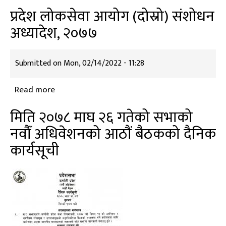
प्रशासकीय
प्रदेश लोकसेवा आयोग (दोस्रो) संशोधन
कार्यविधि
अध्यादेश, २०७७
नियमित
गर्ने
ऐन
Submitted on
Mon, 02/14/2022 - 11:28
२०७५
लाई
Read more
about
संशोधन
प्रदेश
मिति २०७८ माघ २६ गतेको सभाको
गर्न
लोकसेवा
नवौँ अधिवेशनको आठौं बैठकको दैनिक
बनेको
आयोग
अध्यादेश
कार्यसूची
(दोस्रो)
संशोधन
अध्यादेश,
२०७७