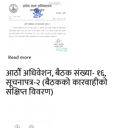
संख्या-
१७,
सूचनापत्र-२
(बैठकको
कारवाहीको
संक्षिप्त
विवरण)
Read more
about
आठौँ
आठौँ अधिवेशन, बैठक संख्या- १६,
अधिवेशन
सूचनापत्र-२ (बैठकको कारवाहीको
अन्त्यको
संक्षिप्त विवरण)
सूचना