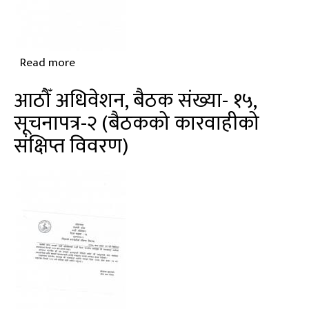
Read more
about
मिति
आठौँ अधिवेशन, बैठक संख्या- १५,
२०७८
सूचनापत्र-२ (बैठकको कारवाहीको
अषाढ
संक्षिप्त विवरण)
२९
गतेको
सभाको
आठौँ
अधिवेशनको
१७
औँ
बैठकको
दैनिक