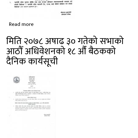
Read more
about
मिति
मिति २०७८ अषाढ ३० गतेको सभाको
२०७८
आठौँ अधिवेशनको १८ औँ बैठकको
माघ
दैनिक कार्यसूची
२६
गतेको
सभाको
नवौँ
अधिवेशनको
आठौं
बैठकको
दैनिक
कार्यसूची