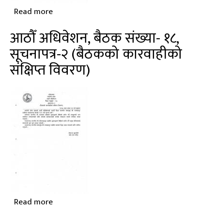
Read more
about
मिति
आठौँ अधिवेशन, बैठक संख्या- १८,
२०७८
सूचनापत्र-२ (बैठकको कारवाहीको
अषाढ
संक्षिप्त विवरण)
३०
गतेको
सभाको
आठौँ
अधिवेशनको
१८
औँ
बैठकको
दैनिक
कार्यसूची
Read more
about
आठौँ