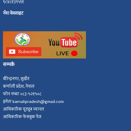
९८४८१३९५९१
नँया वेवसाइट
सम्पर्क
वीरेन्द्रनगर, सुर्खेत
कर्णाली प्रदेश, नेपाल
फोन नम्बरः ०८३-५२१५०८
इमेलः karnalipradesh@gmail.com
आधिकारिक यूट्यूब च्यानल
आधिकारिक फेसबुक पेज