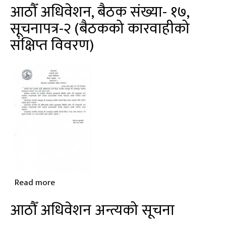
आठौँ अधिवेशन, बैठक संख्या- १७,
अधिवेशन,
सूचनापत्र-२ (बैठकको कारवाहीको
बैठक
संक्षिप्त विवरण)
संख्या-
१८,
सूचनापत्र-२
(बैठकको
कारवाहीको
संक्षिप्त
विवरण)
Read more
about
आठौँ
आठौँ अधिवेशन अन्त्यको सूचना
अधिवेशन,
बैठक