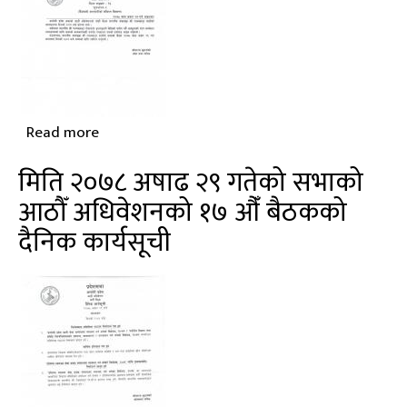
Read more
about
आठौँ
मिति २०७८ अषाढ २९ गतेको सभाको
अधिवेशन,
आठौँ अधिवेशनको १७ औँ बैठकको
बैठक
दैनिक कार्यसूची
संख्या-
१६,
सूचनापत्र-२
(बैठकको
कारवाहीको
संक्षिप्त
विवरण)