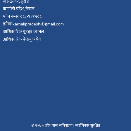
वीरेन्द्रनगर, सुर्खेत
कर्णाली प्रदेश, नेपाल
फोन नम्बरः ०८३-५२१५०८
इमेलः karnalipradesh@gmail.com
आधिकारिक यूट्यूब च्यानल
आधिकारिक फेसबुक पेज
© २०७५ प्रदेश सभा सचिवालय | सर्वाधिकार सुरक्षित