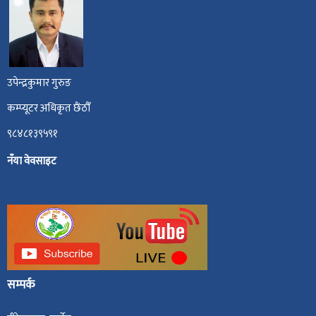
उपेन्द्रकुमार गुरुङ
कम्प्यूटर अधिकृत छैंठौँ
९८४८१३९५९१
नँया वेवसाइट
सम्पर्क