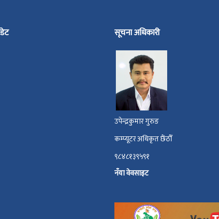
डेट
सूचना अधिकारी
उपेन्द्रकुमार गुरुङ
कम्प्यूटर अधिकृत छैंठौँ
९८४८१३९५९१
नँया वेवसाइट