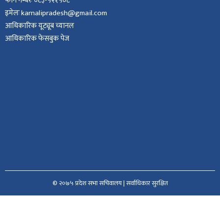
फोन नम्बरः ०८३-५२१५०८
इमेलः karnalipradesh@gmail.com
आधिकारिक यूट्यूब च्यानल
आधिकारिक फेसबुक पेज
© २०७५ प्रदेश सभा सचिवालय | सर्वाधिकार सुरक्षित