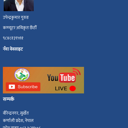
उपेन्द्रकुमार गुरुङ
कम्प्यूटर अधिकृत छैंठौँ
९८४८१३९५९१
नँया वेवसाइट
सम्पर्क
वीरेन्द्रनगर, सुर्खेत
कर्णाली प्रदेश, नेपाल