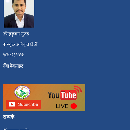
उपेन्द्रकुमार गुरुङ
कम्प्यूटर अधिकृत छैंठौँ
९८४८१३९५९१
नँया वेवसाइट
सम्पर्क