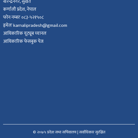
वीरेन्द्रनगर, सुर्खेत
कर्णाली प्रदेश, नेपाल
फोन नम्बरः ०८३-५२१५०८
इमेलः karnalipradesh@gmail.com
आधिकारिक यूट्यूब च्यानल
आधिकारिक फेसबुक पेज
© २०७५ प्रदेश सभा सचिवालय | सर्वाधिकार सुरक्षित