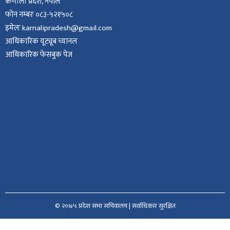
कर्णाली प्रदेश, नेपाल
फोन नम्बरः ०८३-५२१५०८
इमेलः karnalipradesh@gmail.com
आधिकारिक यूट्यूब च्यानल
आधिकारिक फेसबुक पेज
© २०७५ प्रदेश सभा सचिवालय | सर्वाधिकार सुरक्षित