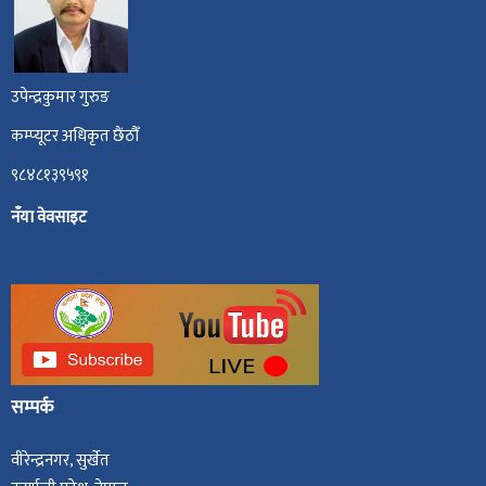
उपेन्द्रकुमार गुरुङ
कम्प्यूटर अधिकृत छैंठौँ
९८४८१३९५९१
नँया वेवसाइट
सम्पर्क
वीरेन्द्रनगर, सुर्खेत