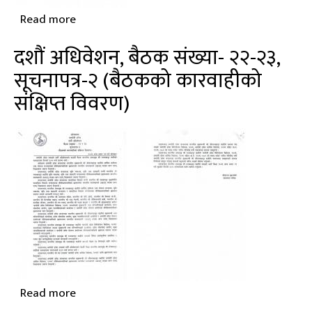
Read more
about
दशौं
दशौं अधिवेशन, बैठक संख्या- २२-२३,
अधिवेशन,
सूचनापत्र-२ (बैठकको कारवाहीको
बैठक
संक्षिप्त विवरण)
संख्या-
२४,
सूचनापत्र-२
(बैठकको
कारवाहीको
संक्षिप्त
विवरण)
Read more
about