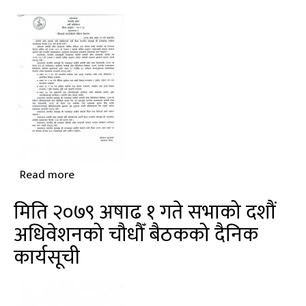
१९,
सूचनापत्र-२
(बैठकको
कारवाहीको
संक्षिप्त
विवरण)
Read more
about
दशौं
मिति २०७९ अषाढ १ गते सभाको दशौं
अधिवेशन,
अधिवेशनको चौधौँ बैठकको दैनिक
बैठक
कार्यसूची
संख्या-
१७-१८,
सूचनापत्र-२