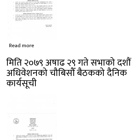
चौधौँ
बैठकको
दैनिक
कार्यसूची
Read more
about
मिति
मिति २०७९ अषाढ २९ गते सभाको दशौं
२०७९
अधिवेशनको चौबिसौँ बैठकको दैनिक
अषाढ
कार्यसूची
३१
गते
सभाको
दशौं
अधिवेशनको
पच्चिसौँ
बैठकको