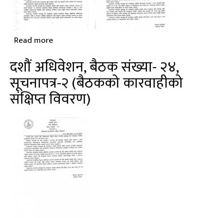
Read more
about
दशौं
दशौं अधिवेशन, बैठक संख्या- २४,
अधिवेशन,
सूचनापत्र-२ (बैठकको कारवाहीको
बैठक
संक्षिप्त विवरण)
संख्या-
२५,
सूचनापत्र-२
(बैठकको
कारवाहीको
संक्षिप्त
विवरण)