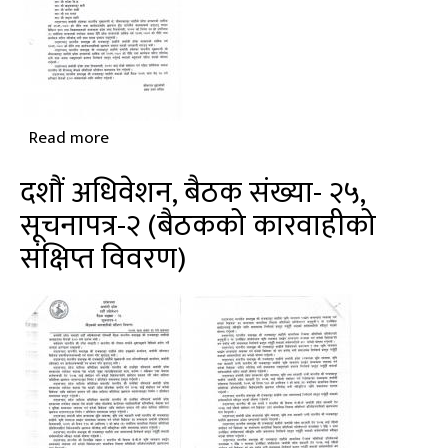
Read more
about
दशौं
दशौं अधिवेशन, बैठक संख्या- २५,
अधिवेशन,
सूचनापत्र-२ (बैठकको कारवाहीको
बैठक
संक्षिप्त विवरण)
संख्या-
११,
सूचनापत्र-२
(बैठकको
कारवाहीको
संक्षिप्त
विवरण)