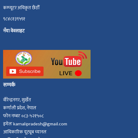
कम्प्यूटर अधिकृत छैंठौँ
९८४८१३९५९१
नँया वेवसाइट
सम्पर्क
वीरेन्द्रनगर, सुर्खेत
कर्णाली प्रदेश, नेपाल
फोन नम्बरः ०८३-५२१५०८
इमेलः karnalipradesh@gmail.com
आधिकारिक यूट्यूब च्यानल