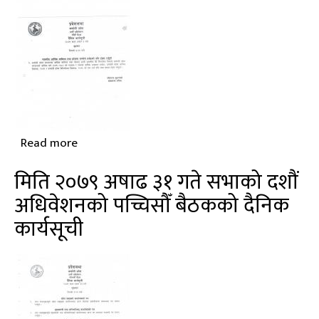
(बैठकको
कारवाहीको
संक्षिप्त
विवरण)
Read more
about
मिति
मिति २०७९ अषाढ ३१ गते सभाको दशौं
२०७९
अधिवेशनको पच्चिसौँ बैठकको दैनिक
अषाढ
कार्यसूची
१
गते
सभाको
दशौं
अधिवेशनको