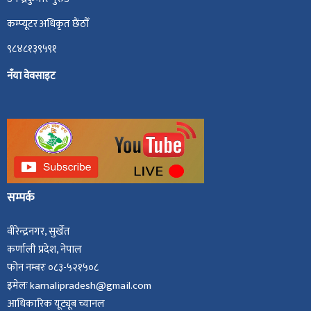
कम्प्यूटर अधिकृत छैंठौँ
९८४८१३९५९१
नँया वेवसाइट
सम्पर्क
वीरेन्द्रनगर, सुर्खेत
कर्णाली प्रदेश, नेपाल
फोन नम्बरः ०८३-५२१५०८
इमेलः karnalipradesh@gmail.com
आधिकारिक यूट्यूब च्यानल