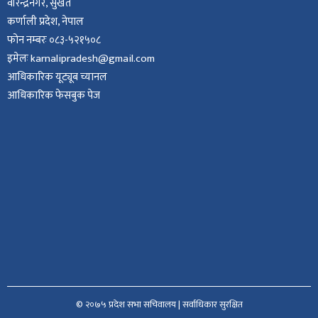
वीरेन्द्रनगर, सुर्खेत
कर्णाली प्रदेश, नेपाल
फोन नम्बरः ०८३-५२१५०८
इमेलः karnalipradesh@gmail.com
आधिकारिक यूट्यूब च्यानल
आधिकारिक फेसबुक पेज
© २०७५ प्रदेश सभा सचिवालय | सर्वाधिकार सुरक्षित