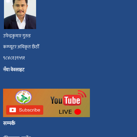
उपेन्द्रकुमार गुरुङ
कम्प्यूटर अधिकृत छैंठौँ
९८४८१३९५९१
नँया वेवसाइट
सम्पर्क