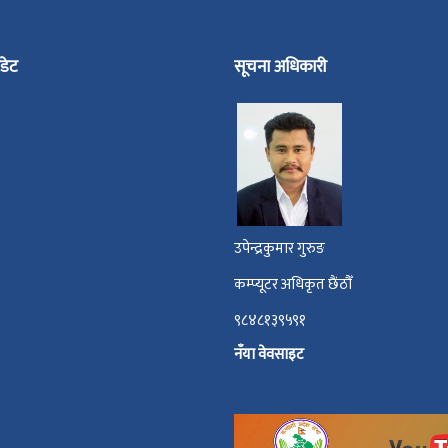
डेट
सूचना अधिकारी
उपेन्द्रकुमार गुरुङ
कम्प्यूटर अधिकृत छैंठौँ
९८४८१३९५९१
नँया वेवसाइट