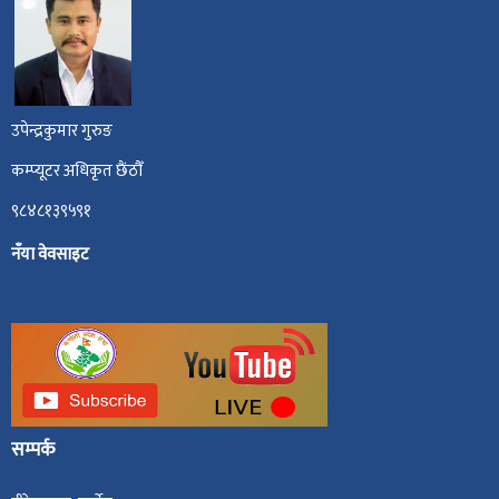
उपेन्द्रकुमार गुरुङ
कम्प्यूटर अधिकृत छैंठौँ
९८४८१३९५९१
नँया वेवसाइट
सम्पर्क