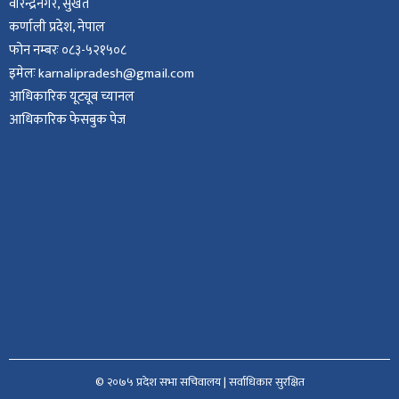
वीरेन्द्रनगर, सुर्खेत
कर्णाली प्रदेश, नेपाल
फोन नम्बरः ०८३-५२१५०८
इमेलः karnalipradesh@gmail.com
आधिकारिक यूट्यूब च्यानल
आधिकारिक फेसबुक पेज
© २०७५ प्रदेश सभा सचिवालय | सर्वाधिकार सुरक्षित