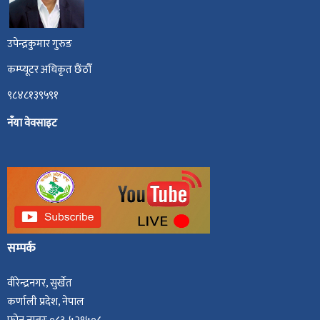
उपेन्द्रकुमार गुरुङ
कम्प्यूटर अधिकृत छैंठौँ
९८४८१३९५९१
नँया वेवसाइट
सम्पर्क
वीरेन्द्रनगर, सुर्खेत
कर्णाली प्रदेश, नेपाल