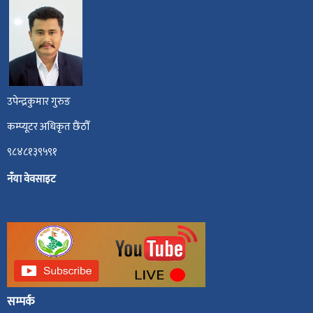
उपेन्द्रकुमार गुरुङ
कम्प्यूटर अधिकृत छैंठौँ
९८४८१३९५९१
नँया वेवसाइट
सम्पर्क