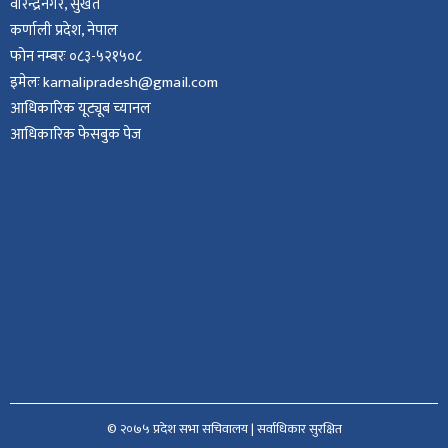
वीरेन्द्रनगर, सुर्खेत
कर्णाली प्रदेश, नेपाल
फोन नम्बरः ०८३-५२१५०८
इमेलः karnalipradesh@gmail.com
आधिकारिक यूट्यूब च्यानल
आधिकारिक फेसबुक पेज
© २०७५ प्रदेश सभा सचिवालय | सर्वाधिकार सुरक्षित