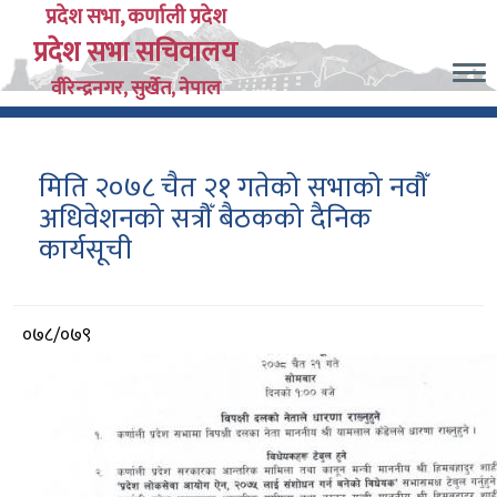
Skip
प्रदेश सभा, कर्णाली प्रदेश
प्रदेश सभा सचिवालय
to
main
वीरेन्द्रनगर, सुर्खेत, नेपाल
content
मिति २०७८ चैत २१ गतेको सभाको नवौँ
अधिवेशनको सत्रौँ बैठकको दैनिक
कार्यसूची
आर्थिक
०७८/०७९
वर्ष