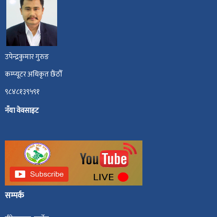
उपेन्द्रकुमार गुरुङ
कम्प्यूटर अधिकृत छैंठौँ
९८४८१३९५९१
नँया वेवसाइट
सम्पर्क