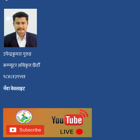
उपेन्द्रकुमार गुरुङ
कम्प्यूटर अधिकृत छैंठौँ
९८४८१३९५९१
नँया वेवसाइट