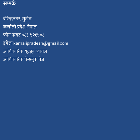
सम्पर्क
वीरेन्द्रनगर, सुर्खेत
कर्णाली प्रदेश, नेपाल
फोन नम्बरः ०८३-५२१५०८
इमेलः karnalipradesh@gmail.com
आधिकारिक यूट्यूब च्यानल
आधिकारिक फेसबुक पेज