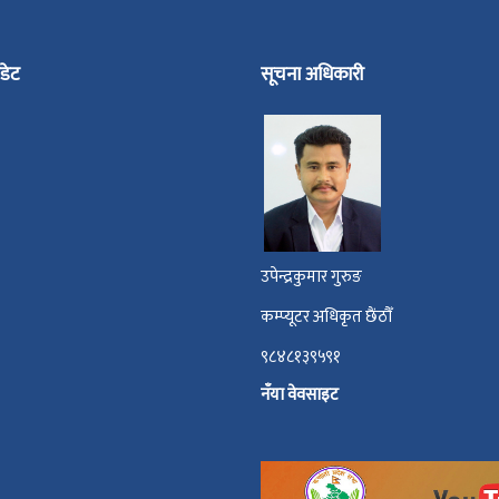
डेट
सूचना अधिकारी
उपेन्द्रकुमार गुरुङ
कम्प्यूटर अधिकृत छैंठौँ
९८४८१३९५९१
नँया वेवसाइट