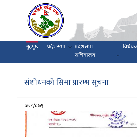
Skip
to
main
content
Main
गृहपृष्ठ
प्रदेशसभा
प्रदेशसभा
विधेय
navigation
सचिवालय
संशोधनको सिमा प्रारम्भ सूचना
आर्थिक
०७८/०७९
वर्ष