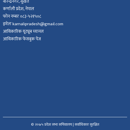
वीरेन्द्रनगर, सुर्खेत
कर्णाली प्रदेश, नेपाल
फोन नम्बरः ०८३-५२१५०८
इमेलः karnalipradesh@gmail.com
आधिकारिक यूट्यूब च्यानल
आधिकारिक फेसबुक पेज
© २०७५ प्रदेश सभा सचिवालय | सर्वाधिकार सुरक्षित