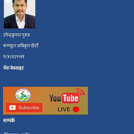
उपेन्द्रकुमार गुरुङ
कम्प्यूटर अधिकृत छैंठौँ
९८४८१३९५९१
नँया वेवसाइट
सम्पर्क