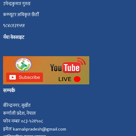
उपेन्द्रकुमार गुरुङ
कम्प्यूटर अधिकृत छैंठौँ
९८४८१३९५९१
नँया वेवसाइट
सम्पर्क
वीरेन्द्रनगर, सुर्खेत
कर्णाली प्रदेश, नेपाल
फोन नम्बरः ०८३-५२१५०८
इमेलः karnalipradesh@gmail.com