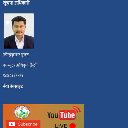
सूचना अधिकारी
उपेन्द्रकुमार गुरुङ
कम्प्यूटर अधिकृत छैंठौँ
९८४८१३९५९१
नँया वेवसाइट