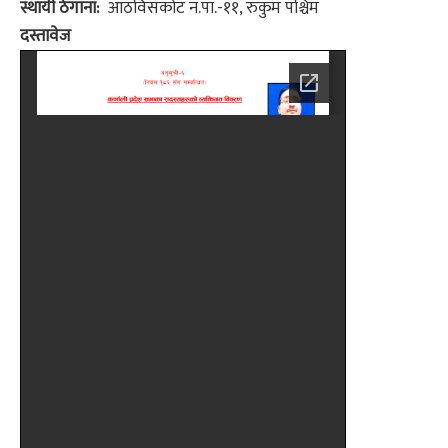
स्थायी ठेगाना
आठविसकोट न.पा.-११, रुकुम पश्चिम
दस्तावेज